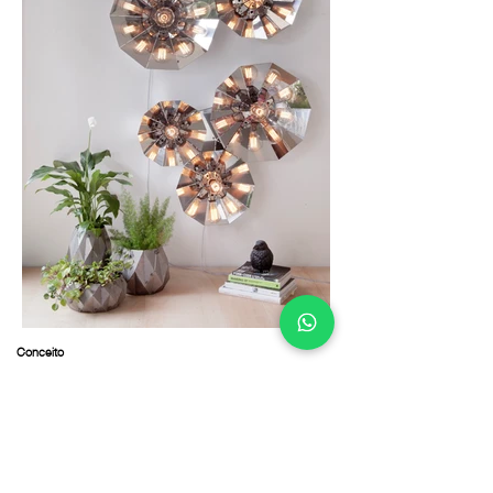
Conceito
A luminária NEWTON explora a relação entre luz, reflexão e
movimento do observador.
Sua superfície facetada cria um efeito caleidoscópico, onde
cada ângulo revela uma nova leitura da peça e do ambiente
ao redor.
Materialidade